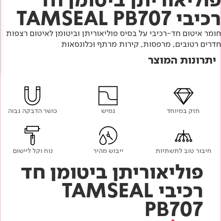
Academy
מדיניות סביבתית
תוכן מקצועי
רכיבי TAMSEAL PB707
לכל מוצרי צבע וציפויים
עץ
חומר איטום חד-רכיבי על בסיס פוליאוריתן וביטומן לאיטום רצפות
מדיניות מערכת משולבת ו - ISO
מתכת
אודותינו
חדרים רטובים, מרפסות, קירות מרתף וכלונסאות
רובה
יתרונות המוצר
RAL
צור קשר
פתרונות לתעשייה
חזק במיוחד
גמיש
כושר הדבקה גבוה
חיבור טוב לתשתיות
ייבוש מהיר
נוח וקל ליישום
פוליאוריתן ביטומן חד
רכיבי TAMSEAL
PB707