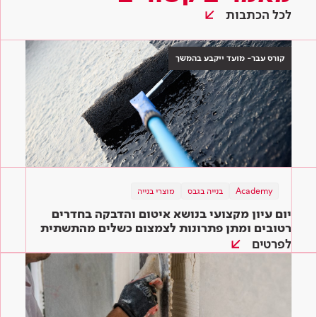
לכל הכתבות
קורס עבר- מועד ייקבע בהמשך
Academy
בנייה בגבס
מוצרי בנייה
יום עיון מקצועי בנושא איטום והדבקה בחדרים
רטובים ומתן פתרונות לצמצום כשלים מהתשתית
ועד הגמר
לפרטים