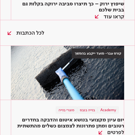
שיפוץ ירוק – כך תיצרו סביבה ירוקה בקלות גם
בבית שלכם
קראו עוד
לכל הכתבות
קורס עבר- מועד ייקבע בהמשך
Academy
תוכן מקצועי
בנייה בגבס
מוצרי בנייה
תוכן מקצועי
מוצרי בנייה
מוצרי בנייה
בנייה ירוקה
יום עיון מקצועי בנושא איטום והדבקה בחדרים
המדריך השלם לדבקים לאריחים: איך בוחרים את
שיפוץ ירוק – כך תיצרו סביבה ירוקה בקלות גם
הדבק המתאים ביותר לעבודה?
רטובים ומתן פתרונות לצמצום כשלים מהתשתית
בבית שלכם
ועד הגמר
לפרטים
קראו עוד
קראו עוד