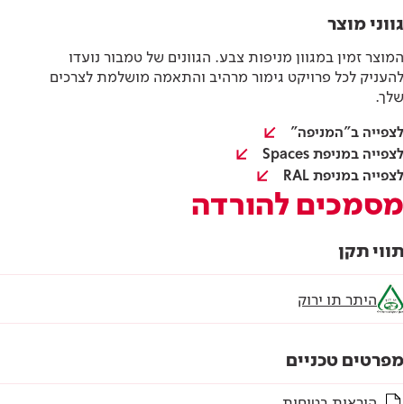
גווני מוצר
המוצר זמין במגוון מניפות צבע. הגוונים של טמבור נועדו
להעניק לכל פרויקט גימור מרהיב והתאמה מושלמת לצרכים
שלך.
לצפייה ב"המניפה"
לצפייה במניפת Spaces
לצפייה במניפת RAL
מסמכים להורדה
תווי תקן
היתר תו ירוק
מפרטים טכניים
הוראות בטיחות