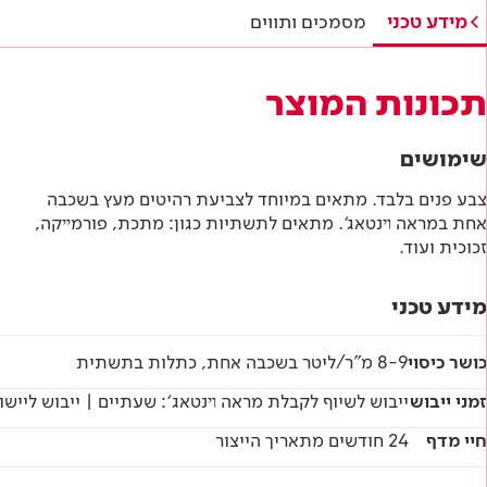
תווי תקן
מידע טכני
מסמכים ותווים
היתר תו ירוק
תכונות המוצר
מפרטים טכניים
שימושים
הוראות בטיחות
צבע פנים בלבד. מתאים במיוחד לצביעת רהיטים מעץ בשכבה
אחת במראה ױנטאג‘. מתאים לתשתיות כגון: מתכת, פורמײקה,
דף טכני
זכוכית ועוד.
מידע טכני
כושר כיסוי
8-9 מ"ר/ליטר בשכבה אחת, כתלות בתשתית
זמני ייבוש
ייבוש לשיוף לקבלת מראה ױנטאג‘: שעתיים | ייבוש ליישום לכה: 24 שעות | ייבוש סופי:
חיי מדף
24 חודשים מתאריך הייצור