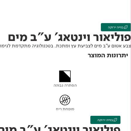
Academy
מדיניות סביבתית
תוכן מקצועי
לכל מוצרי צבע וציפויים
עץ
מדיניות מערכת משולבת ו - ISO
מתכת
אודותינו
בנייה ירוקה
פוליאור וינטאג' ע"ב מים
רובה
RAL
פתרונות לתעשייה
צבע אטום ע"ב מים לצביעת עץ ומתכת. בטכנולוגיה מתקדמת לגימו
יתרונות המוצר
הסתרה גבוהה
מופחת ריח
בנייה ירוקה
פוליאור וינטאג' ע"ב מים