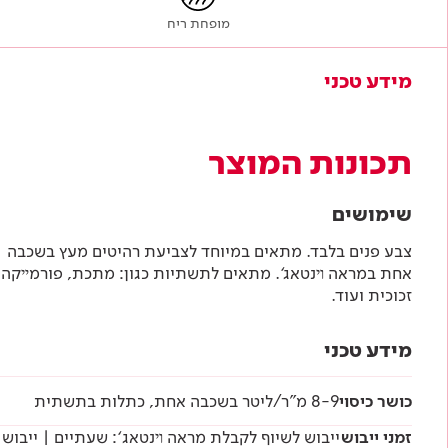
מופחת ריח
מידע טכני
תכונות המוצר
שימושים
צבע פנים בלבד. מתאים במיוחד לצביעת רהיטים מעץ בשכבה
אחת במראה ױנטאג‘. מתאים לתשתיות כגון: מתכת, פורמײקה,
זכוכית ועוד.
מידע טכני
כושר כיסוי
8-9 מ"ר/ליטר בשכבה אחת, כתלות בתשתית
זמני ייבוש
ייבוש לשיוף לקבלת מראה ױנטאג‘: שעתיים | ייבוש ליישום לכה: 24 שעות | ייבו