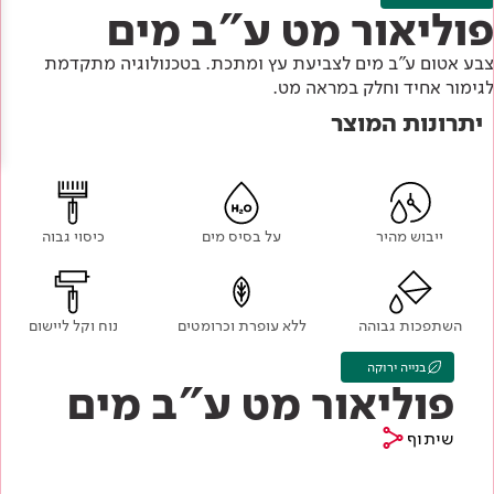
Academy
מדיניות סביבתית
פוליאור מט ע"ב מים
תוכן מקצועי
לכל מוצרי צבע וציפויים
עץ
צבע אטום ע"ב מים לצביעת עץ ומתכת. בטכנולוגיה מתקדמת
מדיניות מערכת משולבת ו - ISO
מתכת
לגימור אחיד וחלק במראה מט.
אודותינו
יתרונות המוצר
רובה
RAL
צור קשר
פתרונות לתעשייה
ייבוש מהיר
על בסיס מים
כיסוי גבוה
השתפכות גבוהה
ללא עופרת וכרומטים
נוח וקל ליישום
בנייה ירוקה
פוליאור מט ע"ב מים
שיתוף