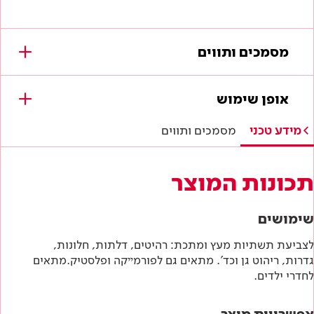
מסמכים ותווים
מסמכים להורדה
אופן שימוש
תווי תקן
מידע טכני
מסמכים ותווים
היתר תו ירוק
תכונות המוצר
מפרטים טכניים
שימושים
הוראות בטיחות
לצביעת תשתיות מעץ ומתכת: רהיטים, דלתות, חלונות,
גדרות, ריהוט גן וכד'. מתאים גם לפורמײקה ופלסטיק.מתאים
דף טכני
לחדרי ילדים.