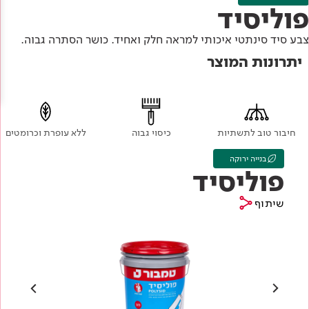
Academy
מדיניות סביבתית
פוליסיד
תוכן מקצועי
לכל מוצרי צבע וציפויים
עץ
צבע סיד סינתטי איכותי למראה חלק ואחיד. כושר הסתרה גבוה.
מדיניות מערכת משולבת ו - ISO
מתכת
אודותינו
יתרונות המוצר
רובה
RAL
צור קשר
פתרונות לתעשייה
חיבור טוב לתשתיות
כיסוי גבוה
ללא עופרת וכרומטים
בנייה ירוקה
פוליסיד
שיתוף