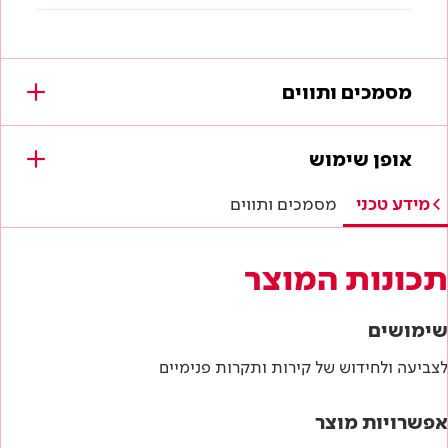
מסמכים ותווים
מסמכים להורדה
אופן שימוש
תווי תקן
מידע טכני
מסמכים ותווים
היתר תו ירוק
תכונות המוצר
תו תקן ישראלי
שימושים
מפרטים טכניים
לצביעה ולחידוש של קירות ותקרות פנימיים
הוראות בטיחות
אפשרויות מוצר
דף טכני