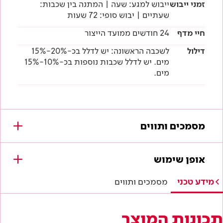
זמני ייבוש
ייבוש למגע: שעה | המתנה בין שכבות:
שעתיים | יבוש סופי: 72 שעות
חיי מדף
24 חודשים ממועד הייצור
דילול
לשכבה הראשונה: יש לדלל בכ-20%-15%
מים. יש לדלל שכבות נוספות בכ-10%-15%
מים.
מסמכים ותווים
מסמכים להורדה
אופן שימוש
תווי תקן
מידע טכני
מסמכים ותווים
היתר תו ירוק
תכונות המוצר