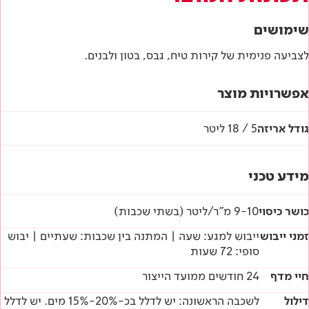
מפרטים טכניים
שימושים
הוראות בטיחות
לצביעה פנימית של קירות טיח, גבס, בטון ולבנים.
דף טכני
אפשרויות מוצר
גודל אריזה
5 / 18 ליטר
מידע טכני
כושר כיסוי
9-10 מ"ר/ליטר (בשתי שכבות)
זמני ייבוש
ייבוש למגע: שעה | המתנה בין שכבות: שעתיים | יבוש
סופי: 72 שעות
חיי מדף
24 חודשים ממועד הייצור
דילול
לשכבה הראשונה: יש לדלל בכ-20%-15% מים. יש לדלל