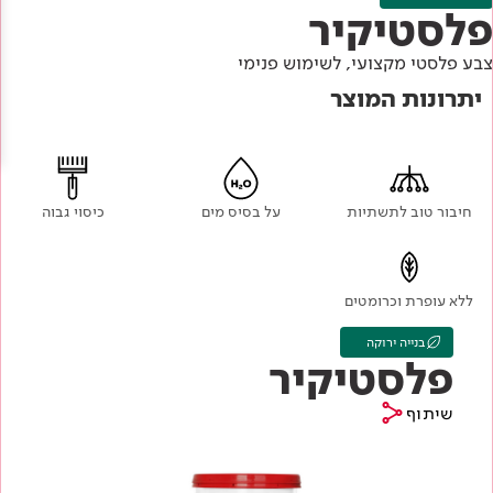
Academy
מדיניות סביבתית
פלסטיקיר
תוכן מקצועי
לכל מוצרי צבע וציפויים
עץ
צבע פלסטי מקצועי, לשימוש פנימי
מדיניות מערכת משולבת ו - ISO
מתכת
אודותינו
יתרונות המוצר
רובה
RAL
צור קשר
פתרונות לתעשייה
חיבור טוב לתשתיות
על בסיס מים
כיסוי גבוה
ללא עופרת וכרומטים
בנייה ירוקה
פלסטיקיר
שיתוף