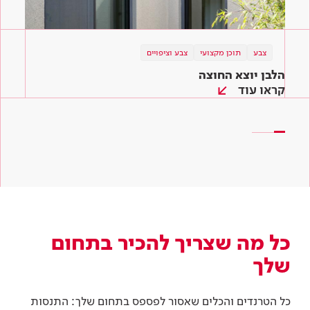
צבע
צבע
טיפים והשראה
תוכן מקצועי
צבע וציפויים
צבע וציפויים
צבע וציפויים
הלבן יוצא החוצה
הכי חשוב לגוון! מניפת הצבעים לשירותכם
המדריך לצביעת קירות – איך צובעים קיר ב-6
שלבים
קראו עוד
קראו עוד
קראו עוד
כל מה שצריך להכיר בתחום
שלך
כל הטרנדים והכלים שאסור לפספס בתחום שלך: התנסות