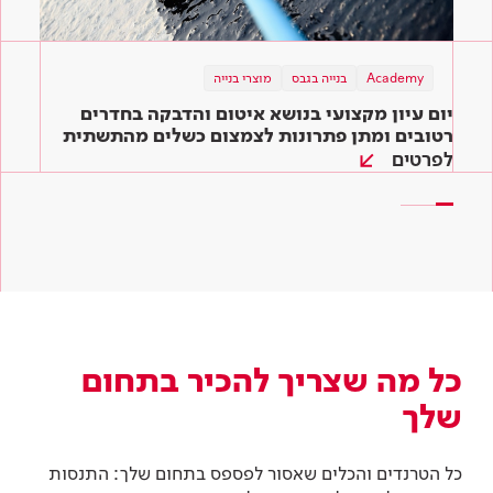
בנייה ירוקה
Academy
תוכן מקצועי
בנייה בגבס
מוצרי בנייה
תוכן מקצועי
מוצרי בנייה
מוצרי בנייה
שיפוץ ירוק – כך תיצרו סביבה ירוקה בקלות גם
יום עיון מקצועי בנושא איטום והדבקה בחדרים
המדריך השלם לדבקים לאריחים: איך בוחרים את
בבית שלכם
הדבק המתאים ביותר לעבודה?
רטובים ומתן פתרונות לצמצום כשלים מהתשתית
ועד הגמר
לפרטים
קראו עוד
קראו עוד
כל מה שצריך להכיר בתחום
שלך
כל הטרנדים והכלים שאסור לפספס בתחום שלך: התנסות