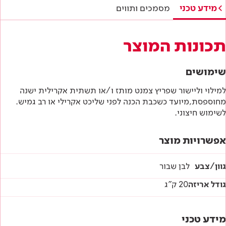
תווי תקן
מידע טכני
מסמכים ותווים
היתר תו ירוק
תכונות המוצר
מפרטים טכניים
שימושים
הוראות בטיחות
למילוי וליישור שפריץ צמנט מותז ו/או תשתית אקרילית ישנה
מחוספסת,מיועד כשכבת הכנה לפני שליכט אקרילי או רב גמיש.
דף טכני
לשימוש חיצוני.
אפשרויות מוצר
גוון/צבע
לבן שבור
גודל אריזה
20 ק"ג
מידע טכני