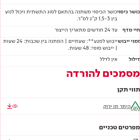
כושר כיסוי
כושר הכיסוי משתנה בהתאם לסוג התשתית ויכול לנוע
בין 1.5-3 ק"ג למ"ר.
חיי מדף
עד 24 חודשים מתאריך הייצור
זמני ייבוש
ייבוש למגע**: שעתיים | המתנה בין שכבות: 24 שעות
| ייבוש סופי: 48 שעות.
דילול
אין לדלל
מסמכים להורדה
תווי תקן
היתר תו ירוק
מפרטים טכניים