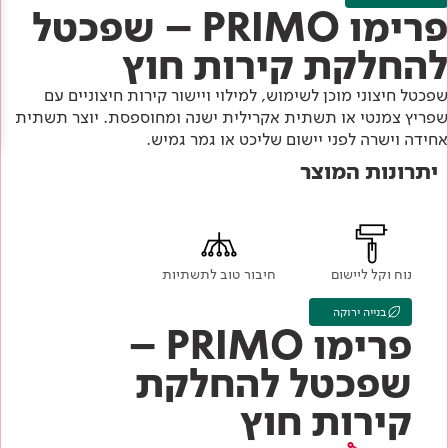
Academy
מדיניות סביבתית
פרימו PRIMO – שפכטל
תוכן מקצועי
לכל מוצרי צבע וציפויים
עץ
להחלקת קירות חוץ
מדיניות מערכת משולבת ו - ISO
מתכת
אודותינו
שפכטל חיצוני מוכן לשימוש, למילוי ויישור קירות חיצוניים עם
רובה
שפריץ צמנטי או תשתית אקרילית ישנה ומחוספסת. יוצר תשתית
אחידה וישרה לפני יישום שליכט או גמר גמיש.
RAL
צור קשר
פתרונות לתעשייה
יתרונות המוצר
נוח וקל ליישום
חיבור טוב לתשתיות
בנייה ירוקה
פרימו PRIMO –
שפכטל להחלקת
קירות חוץ