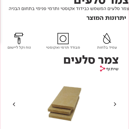
Academy
מדיניות סביבתית
תוכן מקצועי
צמר סלעים המשמש כבידוד אקוסטי ותרמי פנימי בתחום הבניה
לכל מוצרי צבע וציפויים
עץ
יתרונות המוצר
מדיניות מערכת משולבת ו - ISO
מתכת
אודותינו
רובה
RAL
צור קשר
פתרונות לתעשייה
עמיד בלחות
מבודד תרמי ואקוסטי
נוח וקל ליישום
צמר סלעים
שיתוף