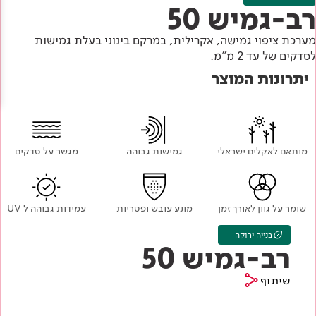
Academy
מדיניות סביבתית
רב-גמיש 50
תוכן מקצועי
לכל מוצרי צבע וציפויים
עץ
מערכת ציפוי גמישה, אקרילית, במרקם בינוני בעלת גמישות
מדיניות מערכת משולבת ו - ISO
מתכת
לסדקים של עד 2 מ"מ.
אודותינו
יתרונות המוצר
רובה
RAL
צור קשר
פתרונות לתעשייה
מותאם לאקלים ישראלי
גמישות גבוהה
מגשר על סדקים
שומר על גוון לאורך זמן
מונע עובש ופטריות
עמידות גבוהה ל UV
בנייה ירוקה
רב-גמיש 50
שיתוף