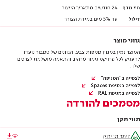
חיי מדף
24 חודשים מתאריך הייצור
דילול
עד 5% מים במידת הצורך
גווני מוצר
המוצר זמין במגוון מניפות צבע. הגוונים של טמבור נועדו
להעניק לכל פרויקט גימור מרהיב והתאמה מושלמת לצרכים
שלך.
לצפייה ב"המניפה"
לצפייה במניפת Spaces
לצפייה במניפת RAL
מסמכים להורדה
תווי תקן
היתר תו ירוק