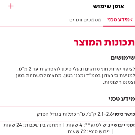
מסמכים להורדה
אופן שימוש
תווי תקן
מידע טכני
מסמכים ותווים
היתר תו ירוק
תכונות המוצר
תו תקן ישראלי
שימושים
מפרטים טכניים
לציפוי קירות חוץ סדוקים ובעלי סיכון להיסדקות עד 2 מ"מ.
למניעת גז ראדון בממ"ד ומבני בטון. מתאים לתשתיות בטון
הוראות בטיחות
וצמנט חיצוניות.
דף טכני
מידע טכני
כושר כיסוי
2.1-2.6 ק"ג/ מ"ר כתלות בגודל הסדק
זמני ייבוש
ייבוש למגע**: 4 שעות | המתנה בין שכבות: 24 שעות
| ייבוש סופי: 72 שעות