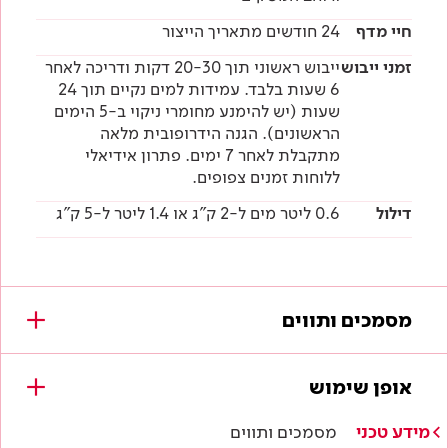
חיי מדף
24 חודשים מתאריך הייצור
זמני ייבוש
ייבוש ראשוני תוך 20-30 דקות ודריכה לאחר
6 שעות בלבד. עמידות למים נקיים תוך 24
שעות (יש להימנע מחומרי ניקוי ב-5 הימים
הראשונים). הגנה הידרופובית מלאה
מתקבלת לאחר 7 ימים. פתרון אידיאלי
ללוחות זמנים צפופים.
דילול
0.6 ליטר מים ל-2 ק"ג או 1.4 ליטר ל-5 ק"ג
מסמכים ותווים
מסמכים להורדה
אופן שימוש
מפרטים טכניים
מידע טכני
מסמכים ותווים