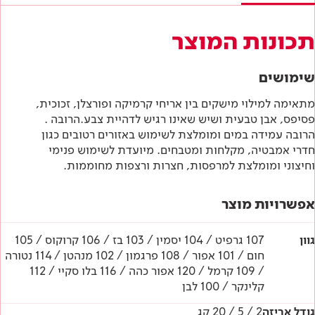
הוראות בטיחות
תכונות המוצר
דף טכני
שימושים
מתאימה למילוי מישקים בין אריחי קרמיקה ופורצלן, זכוכית,
פסיפס, אבן טבעית ושיש שאינו רגיש לדהיית צבע.הרובה .
הרובה עמידה במים ומומלצת לשימוש באזורים רטובים כגון
חדרי אמבטיה, מקלחות ומטבחים. מיועדת לשימוש פנימי
וחיצוני ומומלצת למרפסות, חצרות ורצפות מחוממות.
אפשרויות מוצר
גוון
107 גרפיט / 104 יסמין / 103 בז / 106 קרוקוס / 105
חום / 101 אפור / 108 פרגמון / 102 מנהטן / 114 נטורה
/ 109 קרמל / 120 אפור כהה / 116 בלו סקיי / 112
קלינקר / 100 לבן
גודל אריזה
2 / 5 / 20 קג