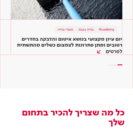
Academy
תוכן מקצועי
בנייה בגבס
מוצרי בנייה
תוכן מקצועי
מוצרי בנייה
מוצרי בנייה
בנייה ירוקה
יום עיון מקצועי בנושא איטום והדבקה בחדרים
המדריך השלם לדבקים לאריחים: איך בוחרים את
שיפוץ ירוק – כך תיצרו סביבה ירוקה בקלות גם
הדבק המתאים ביותר לעבודה?
רטובים ומתן פתרונות לצמצום כשלים מהתשתית
בבית שלכם
ועד הגמר
לפרטים
קראו עוד
קראו עוד
כל מה שצריך להכיר בתחום
שלך