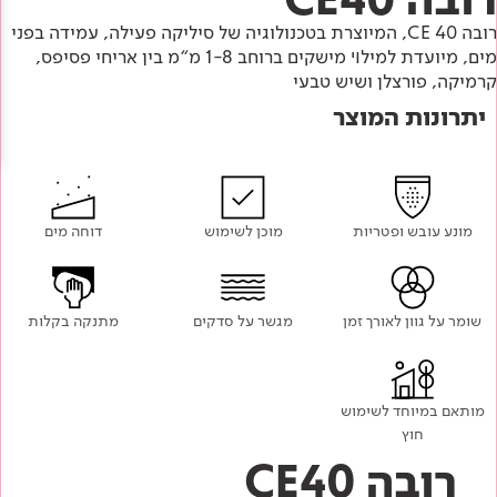
Academy
מדיניות סביבתית
תוכן מקצועי
רובה 40 CE, המיוצרת בטכנולוגיה של סיליקה פעילה, עמידה בפני
לכל מוצרי צבע וציפויים
עץ
מים, מיועדת למילױ מישקים ברוחב 1-8 מ“מ בין אריחי פסיפס,
מדיניות מערכת משולבת ו - ISO
קרמיקה, פורצלן ושיש טבעי
מתכת
אודותינו
יתרונות המוצר
רובה
RAL
צור קשר
פתרונות לתעשייה
מונע עובש ופטריות
מוכן לשימוש
דוחה מים
שומר על גוון לאורך זמן
מגשר על סדקים
מתנקה בקלות
מותאם במיוחד לשימוש
חוץ
רובה CE40