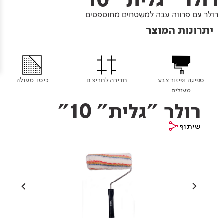
Academy
מדיניות סביבתית
תוכן מקצועי
רולר עם פרווה עבה למשטחים מחוספסים
לכל מוצרי צבע וציפויים
עץ
יתרונות המוצר
מדיניות מערכת משולבת ו - ISO
מתכת
אודותינו
רובה
RAL
צור קשר
פתרונות לתעשייה
ספיגה ופיזור צבע
חדירה לחריצים
כיסוי מעולה
מעולים
רולר "גלית" 10"
שיתוף