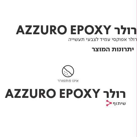
Academy
מדיניות סביבתית
תוכן מקצועי
לכל מוצרי צבע וציפויים
עץ
מדיניות מערכת משולבת ו - ISO
מתכת
אודותינו
רולר AZZURO EPOXY
רובה
רולר אפוקסי עמיד לצבעי תעשייה
RAL
פתרונות לתעשייה
יתרונות המוצר
אינו מתפורר
רולר AZZURO EPOXY
שיתוף