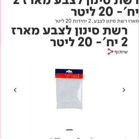
Academy
מדיניות סביבתית
תוכן מקצועי
יח'- 20 ליטר
לכל מוצרי צבע וציפויים
עץ
מארז רשת סינון לצבע, 2 יחידות 20 ליטר
מדיניות מערכת משולבת ו - ISO
מתכת
רשת סינון לצבע מארז
אודותינו
רובה
2 יח'- 20 ליטר
RAL
צור קשר
פתרונות לתעשייה
שיתוף