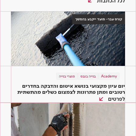
לכל הכתבות
קורס עבר- מועד ייקבע בהמשך
Academy
בנייה בגבס
מוצרי בנייה
יום עיון מקצועי בנושא איטום והדבקה בחדרים
רטובים ומתן פתרונות לצמצום כשלים מהתשתית
ועד הגמר
לפרטים