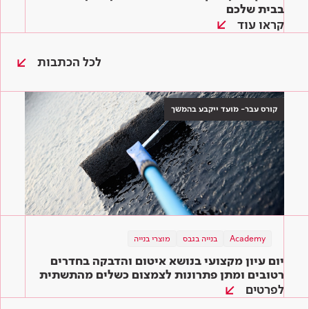
בבית שלכם
קראו עוד
לכל הכתבות
קורס עבר- מועד ייקבע בהמשך
Academy
תוכן מקצועי
בנייה בגבס
מוצרי בנייה
תוכן מקצועי
מוצרי בנייה
מוצרי בנייה
בנייה ירוקה
יום עיון מקצועי בנושא איטום והדבקה בחדרים
המדריך השלם לדבקים לאריחים: איך בוחרים את
שיפוץ ירוק – כך תיצרו סביבה ירוקה בקלות גם
הדבק המתאים ביותר לעבודה?
רטובים ומתן פתרונות לצמצום כשלים מהתשתית
בבית שלכם
ועד הגמר
לפרטים
קראו עוד
קראו עוד