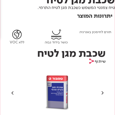
Academy
מדיניות סביבתית
תוכן מקצועי
טיח צמנטי המשמש כשכבת מגן לטיח התרמי.
לכל מוצרי צבע וציפויים
עץ
יתרונות המוצר
מדיניות מערכת משולבת ו - ISO
מתכת
אודותינו
רובה
תורם לחיסכון באנרגיה
RAL
צור קשר
פתרונות לתעשייה
כושר בידוד גבוה
ללא VOC
שכבת מגן לטיח
שיתוף