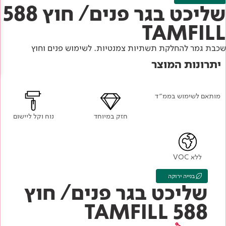
Academy
מדיניות סביבתית
שליכט בגר פנים/ חוץ 588
תוכן מקצועי
לכל מוצרי צבע וציפויים
עץ
TAMFILL
מדיניות מערכת משולבת ו - ISO
מתכת
אודותינו
שכבת גמר להחלקת תשתיות צמנטיות. לשימוש פנים וחוץ
רובה
יתרונות המוצר
RAL
צור קשר
פתרונות לתעשייה
מותאם לשימוש בממ״ד
חזק במיוחד
נוח וקל ליישום
ללא VOC
בנייה ירוקה
שליכט בגר פנים/ חוץ
588 TAMFILL