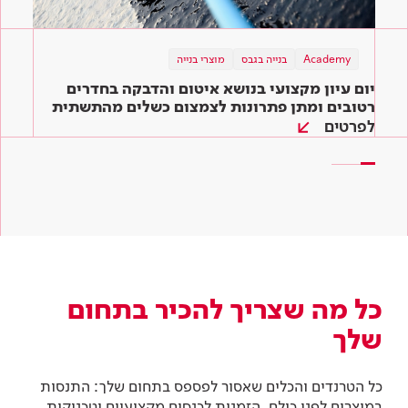
בנייה ירוקה
Academy
תוכן מקצועי
בנייה בגבס
מוצרי בנייה
תוכן מקצועי
מוצרי בנייה
מוצרי בנייה
שיפוץ ירוק – כך תיצרו סביבה ירוקה בקלות גם
יום עיון מקצועי בנושא איטום והדבקה בחדרים
המדריך השלם לדבקים לאריחים: איך בוחרים את
בבית שלכם
הדבק המתאים ביותר לעבודה?
רטובים ומתן פתרונות לצמצום כשלים מהתשתית
ועד הגמר
לפרטים
קראו עוד
קראו עוד
כל מה שצריך להכיר בתחום
שלך
כל הטרנדים והכלים שאסור לפספס בתחום שלך: התנסות
במוצרים לפני כולם, הזמנות לכנסים מקצועיים וטכניקות