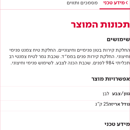
תווי תקן
מידע טכני
מסמכים ותווים
היתר תו ירוק
תכונות המוצר
תו תקן ישראלי
שימושים
מפרטים טכניים
החלקת קירות בטון פנימיים וחיצוניים. החלקת טיח צמנט פנימי
וחיצוני. החלקת קירות פנים בממ״ד. שכבת גמר לטיח צמנטי רב
הוראות בטיחות
תכליתי 984 לפנים. שכבת הכנה לצבע. לשימוש פנימי וחיצוני.
דף טכני
אפשרויות מוצר
גוון/צבע
לבן
גודל אריזה
25 ק"ג
מידע טכני