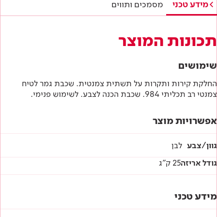
תווי תקן
מידע טכני
מסמכים ותווים
היתר תו ירוק
תכונות המוצר
תו תקן ישראלי
שימושים
מפרטים טכניים
החלקת קירות ותקרות על תשתית צמנטית. שכבת גמר לטיח
צמנטי רב תכליתי 984. שכבת הכנה לצבע. לשימוש פנימי.
הוראות בטיחות
אפשרויות מוצר
דף טכני
גוון/צבע
לבן
גודל אריזה
25 ק"ג
מידע טכני