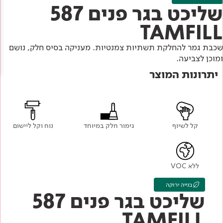
Academy
מדיניות סביבתית
שליכט בגר פנים 587
תוכן מקצועי
לכל מוצרי צבע וציפויים
עץ
TAMFILL
מדיניות מערכת משולבת ו - ISO
מתכת
אודותינו
שכבת גמר להחלקת תשתיות צמנטיות. מעניקה בסיס חלק, נושם
רובה
ומוכן לצביעה.
יתרונות המוצר
RAL
צור קשר
פתרונות לתעשייה
קל לשיוף
גימור חלק במיוחד
נוח וקל ליישום
ללא VOC
בנייה ירוקה
שליכט בגר פנים 587
TAMFILL