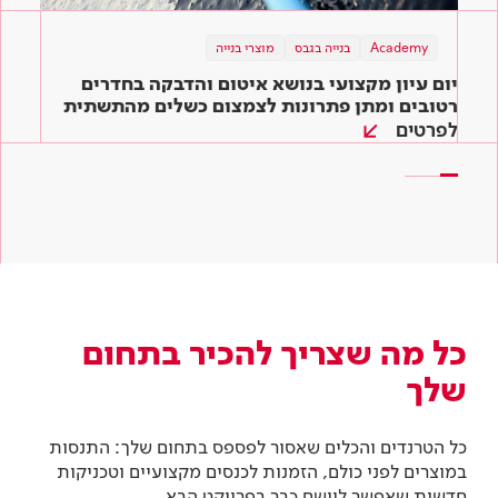
בנייה ירוקה
Academy
תוכן מקצועי
בנייה בגבס
מוצרי בנייה
תוכן מקצועי
מוצרי בנייה
מוצרי בנייה
שיפוץ ירוק – כך תיצרו סביבה ירוקה בקלות גם
יום עיון מקצועי בנושא איטום והדבקה בחדרים
המדריך השלם לדבקים לאריחים: איך בוחרים את
בבית שלכם
הדבק המתאים ביותר לעבודה?
רטובים ומתן פתרונות לצמצום כשלים מהתשתית
ועד הגמר
לפרטים
קראו עוד
קראו עוד
כל מה שצריך להכיר בתחום
שלך
כל הטרנדים והכלים שאסור לפספס בתחום שלך: התנסות
במוצרים לפני כולם, הזמנות לכנסים מקצועיים וטכניקות
חדשות שאפשר ליישם כבר בפרויקט הבא