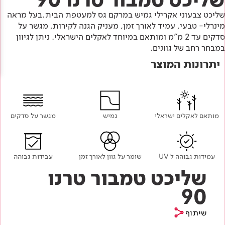
Academy
מדיניות סביבתית
תוכן מקצועי
שליכט צבעוני אקרילי גמיש במרקם גס למעטפת הבית.בעל מראה
לכל מוצרי צבע וציפויים
עץ
מינרלי- טבעי, עמיד לאורך זמן, מעניק הגנה לקירות, מגשר על
מדיניות מערכת משולבת ו - ISO
סדקים עד 2 מ"מ ומותאם במיוחד לאקלים הישראלי. ניתן לגיוון
מתכת
אודותינו
במבחר רחב של גוונים.
רובה
יתרונות המוצר
RAL
צור קשר
פתרונות לתעשייה
מותאם לאקלים ישראלי
גמיש
מגשר על סדקים
עמידות גבוהה ל UV
שומר על גוון לאורך זמן
עבידות גבוהה
שליכט טמבור טרנו
90
שיתוף