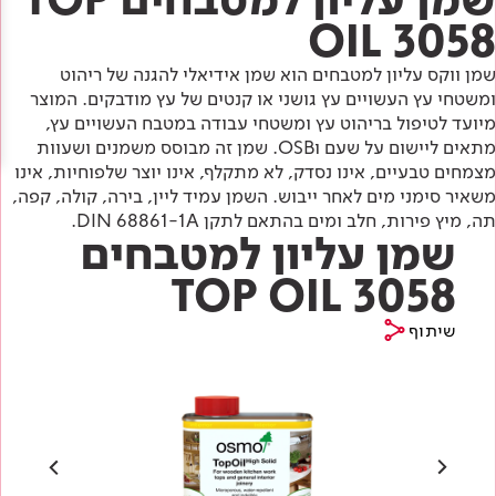
Academy
מדיניות סביבתית
תוכן מקצועי
OIL 3058
לכל מוצרי צבע וציפויים
עץ
שמן ווקס עליון למטבחים הוא שמן אידיאלי להגנה של ריהוט
מדיניות מערכת משולבת ו - ISO
מתכת
אודותינו
ומשטחי עץ העשויים עץ גושני או קנטים של עץ מודבקים. המוצר
מיועד לטיפול בריהוט עץ ומשטחי עבודה במטבח העשויים עץ,
רובה
מתאים ליישום על שעם וOSB. שמן זה מבוסס משמנים ושעוות
RAL
צור קשר
מצמחים טבעיים, אינו נסדק, לא מתקלף, אינו יוצר שלפוחיות, אינו
פתרונות לתעשייה
משאיר סימני מים לאחר ייבוש. השמן עמיד ליין, בירה, קולה, קפה,
תה, מיץ פירות, חלב ומים בהתאם לתקן DIN 68861-1A.
שמן עליון למטבחים
TOP OIL 3058
שיתוף