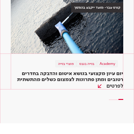
קורס עבר- מועד ייקבע בהמשך
Academy
תוכן מקצועי
בנייה בגבס
מוצרי בנייה
תוכן מקצועי
מוצרי בנייה
מוצרי בנייה
בנייה ירוקה
יום עיון מקצועי בנושא איטום והדבקה בחדרים
המדריך השלם לדבקים לאריחים: איך בוחרים את
שיפוץ ירוק – כך תיצרו סביבה ירוקה בקלות גם
הדבק המתאים ביותר לעבודה?
רטובים ומתן פתרונות לצמצום כשלים מהתשתית
בבית שלכם
ועד הגמר
לפרטים
קראו עוד
קראו עוד