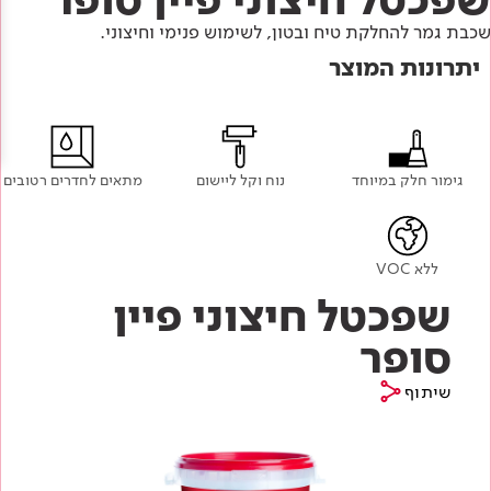
Academy
מדיניות סביבתית
תוכן מקצועי
שכבת גמר להחלקת טיח ובטון, לשימוש פנימי וחיצוני.
לכל מוצרי צבע וציפויים
עץ
יתרונות המוצר
מדיניות מערכת משולבת ו - ISO
מתכת
אודותינו
רובה
RAL
צור קשר
פתרונות לתעשייה
גימור חלק במיוחד
נוח וקל ליישום
מתאים לחדרים רטובים
ללא VOC
שפכטל חיצוני פיין
סופר
שיתוף