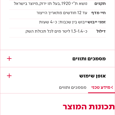
תקנים
נושא ת"י 1920,בעל תו ירוק,מיוצר בישראל
חיי מדף
עד 12 חודשים מתאריך הייצור
זמני ייבוש
ייבוש בין שכבות: כ-4 שעות
דילול
כ-1.3-1.4 ליטר מים לכל תכולת השק
מסמכים ותווים
מסמכים להורדה
אופן שימוש
מפרטים טכניים
מידע טכני
מסמכים ותווים
הוראות בטיחות
תכונות המוצר
דף טכני