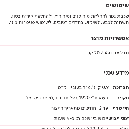
שימושים
שכבת גמר להחלקת טיח פנים וטיח חוץ, ולהחלקת קירות בטון.
תשתית לצבע. לשימוש בחדרים רטובים. לשימוש פנימי וחיצוני.
אפשרויות מוצר
גודל אריזה
4 / 20 קג
מידע טכני
תצרוכת
0.9 ק״ג/מ״ר בעובי 1 מ״מ
תקנים
נושא ת"י 1920,בעל תו ירוק,מיוצר בישראל
חיי מדף
עד 12 חודשים מתאריך הייצור
זמני ייבוש
ייבוש בין שכבות: כ-4 שעות
דילול
כ-1.3-1.4 ליטר מים לכל תכולת השק