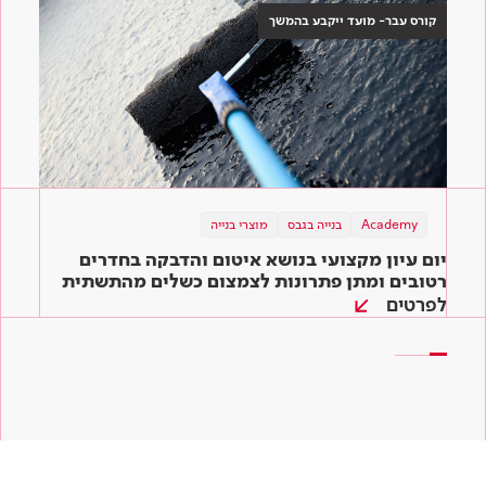
קורס עבר- מועד ייקבע בהמשך
Academy
תוכן מקצועי
בנייה בגבס
מוצרי בנייה
תוכן מקצועי
מוצרי בנייה
מוצרי בנייה
בנייה ירוקה
יום עיון מקצועי בנושא איטום והדבקה בחדרים
המדריך השלם לדבקים לאריחים: איך בוחרים את
שיפוץ ירוק – כך תיצרו סביבה ירוקה בקלות גם
הדבק המתאים ביותר לעבודה?
רטובים ומתן פתרונות לצמצום כשלים מהתשתית
בבית שלכם
ועד הגמר
לפרטים
קראו עוד
קראו עוד