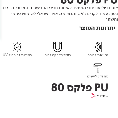
Academy
מדיניות סביבתית
תוכן מקצועי
אוטם פוליאוריתני המיועד לאיטום תפרי התפשטות וחיבורים במבני
לכל מוצרי צבע וציפויים
עץ
בטון. עמיד לקרינת UV ותנאי מזג אויר ישראלי לשימוש פנימי
מדיניות מערכת משולבת ו - ISO
וחיצוני
מתכת
אודותינו
יתרונות המוצר
רובה
RAL
צור קשר
פתרונות לתעשייה
גמישות גבוהה
כושר הדבקה גבוה
עמידות גבוהה ל UV
נוח וקל ליישום
PU פלקס 80
שיתוף