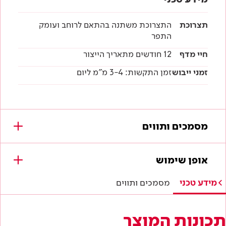
תצרוכת
התצרוכת משתנה בהתאם לרוחב ועומק
התפר
חיי מדף
12 חודשים מתאריך הייצור
זמני ייבוש
זמן התקשות: 3-4 מ"מ ליום
מסמכים ותווים
מסמכים להורדה
אופן שימוש
מפרטים טכניים
מידע טכני
מסמכים ותווים
הוראות בטיחות
תכונות המוצר
דף טכני