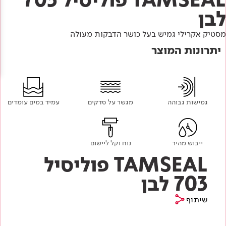
Academy
מדיניות סביבתית
תוכן מקצועי
לבן
לכל מוצרי צבע וציפויים
עץ
מסטיק אקרילי גמיש בעל כושר הדבקות מעולה
מדיניות מערכת משולבת ו - ISO
מתכת
אודותינו
יתרונות המוצר
רובה
RAL
צור קשר
פתרונות לתעשייה
גמישות גבוהה
מגשר על סדקים
עמיד במים עומדים
ייבוש מהיר
נוח וקל ליישום
TAMSEAL פוליסיל
703 לבן
שיתוף