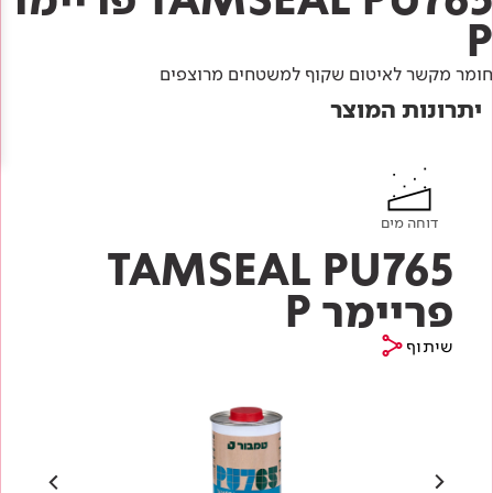
Academy
מדיניות סביבתית
תוכן מקצועי
P
לכל מוצרי צבע וציפויים
עץ
חומר מקשר לאיטום שקוף למשטחים מרוצפים
מדיניות מערכת משולבת ו - ISO
מתכת
אודותינו
יתרונות המוצר
רובה
RAL
צור קשר
פתרונות לתעשייה
דוחה מים
TAMSEAL PU765
פריימר P
שיתוף