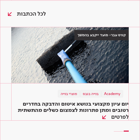
לכל הכתבות
קורס עבר- מועד ייקבע בהמשך
Academy
תוכן מקצועי
בנייה בגבס
מוצרי בנייה
תוכן מקצועי
מוצרי בנייה
מוצרי בנייה
בנייה ירוקה
יום עיון מקצועי בנושא איטום והדבקה בחדרים
המדריך השלם לדבקים לאריחים: איך בוחרים את
שיפוץ ירוק – כך תיצרו סביבה ירוקה בקלות גם
הדבק המתאים ביותר לעבודה?
רטובים ומתן פתרונות לצמצום כשלים מהתשתית
בבית שלכם
ועד הגמר
לפרטים
קראו עוד
קראו עוד