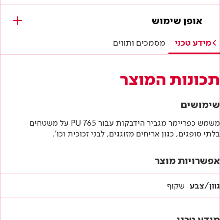
מסמכים להורדה
אופן שימוש
מפרטים טכניים
מידע טכני
מסמכים ותווים
הוראות בטיחות
תכונות המוצר
דף טכני
שימושים
משמש כפריימר מגביר הידבקות עבור PU 765 על משטחים
בלתי סופגים, כגון אריחים מזוגגים, לבני זכוכית וכו'.
אפשרויות מוצר
גוון/צבע
שקוף
מידע טכני