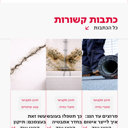
כתבות קשורות
כל הכתבות
תוכן מקצועי
תוכן מקצועי
תוכן מקצועי
מוצרי בנייה
מוצרי בנייה
צבע וציפויים
מרוצים עד הגג:
כך תטפלו בעובש
עשו זאת
איך לייצר איטום
בחדר אמבטיה
בעצמכם: תיקון
מיטבי?
ובחלל הבית
סדקים בקיר
קראו עוד
קראו עוד
קראו עוד