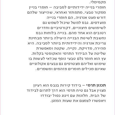
מקסימלי.
חומרי בנייה ידידותיים לסביבה – חומרי בניין
ממקור טבעי, מתמחזר ואחראי, שהייצור שלהם
דורש מעט אנרגיה, הם חומרי בנייה
מועדפים.
גבס למשל שיכול לשמש גם
לשימושים חיצוניים, דקורטיביים וחדרים
רטובים הוא אחד מהם.
בנייה בלוחות גבס
נחשבת לשיטת הבנייה היעילה ביותר מבחינת
צריכת אנרגיה והידידותית ביותר לסביבה. היא
מהירה, מדויקת, נקייה, שקטה ומאפשרת
שליטה על הבידוד התרמי והאקוסטי בקלות.
עץ הוא חומר גלם טבעי נוסף שכדאי לעשות בו
שימוש ואליהם מצטרפים גם צבעים אקולוגיים
שאינם מכילים חומרים מזהמים ומשמרים.
תכנון תרמי
– בידוד קירות בגבס הוא רעיון
מצוין אבל גם
טיח תרמי
הוא דרך לתרום לבידוד
של הבית. חלונות עם זיגוג כפול יבודדו
ויאפשרו לצמצם את שעות המזגן.