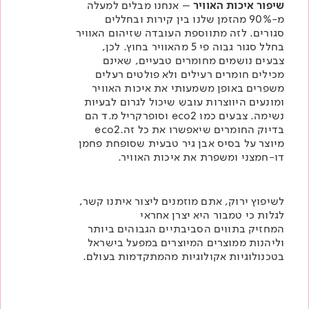
שיפור איכות האוויר
– אנחנו מבלים למעלה
מ-90% מהזמן שלנו בין קירות ובחללים
סגורים. לזה מתווספת העובדה שזיהום האוויר
בחלל סגור גבוה פי 5 מהאוויר בחוץ. לכן,
צבעים נושמים מחומרים טבעיים, שאינם
מכילים חומרים רעילים ולא פולטים רעלים
משפרים באופן משמעותי את איכות האוויר
ומונעים היווצרות עובש שיכול לגרום לבעיות
נשימה. צבעים כמו
eco2
וסופרקריל מ.ד
הם
בדיוק החומרים שיאפשרו את כל זה.eco2
מיוצר על בסיס אבן גיר טבעית שסופחת פחמן
דו-חמצני ומשפרת את איכות האוויר.
לשיפוץ ירוק, אתם מוזמנים ליצור איתנו קשר,
לגלות כי טמבור היא יצרן אחראי
המחזיק
בתווים הסביבתיים הגבוהים
ביותר
וליהנות ממוצרים המיוצרים במפעל בישראל
בטכנולוגיות אקולוגיות מהמתקדמות בעולם.