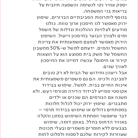
יספק אוויר נקי לנשימה והשפעה חיובית על
בריאות בני המשפחה.
בנוסף ליתרונות הסביבתיים הברורים, שיפוץ
ירוק מאפשר לנו חיסכון ארוך טווח. כולנו
מודעים לעלויות ההולכות וגדלות של חשמל
ומים ולצורך הבוער בחיסכון וייעול. השיפוץ
הירוק מאפשר לצמצם משמעותית את צריכת
החשמל והמים. ידעתם למשל ש-50% מחשבון
החשמל של משק בית ממוצע הוא על הוצאות
קירור או חימום? עכשיו דמיינו את החיסכון
לאורך שנים.
אבל ריענון וחידוש של הבית לא רק טובים
לסביבה ולכיס. הם גם משפרים משמעותית את
איכות החיים בבית. למשל, שימוש בבידוד
אקוסטי מסייע לבידוד הדירה מגורמי רעש, ולא
משנה אם הגורמים הם שכנים או ילדים
מתבגרים. שיפוץ ירוק יכול לכלול חלונות
במפתחים גדולים או שימוש בבידוד תרמי –
דבר שיאפשר הפחתת השימוש במזגן והקלה
באוויר הדחוס בחלל. באופן דומה, שימוש
בצבעים ללא חומרים משמרים ובעלי תכונות
שעוזרות לקירות שלכם לספוח ולפלוט לחות