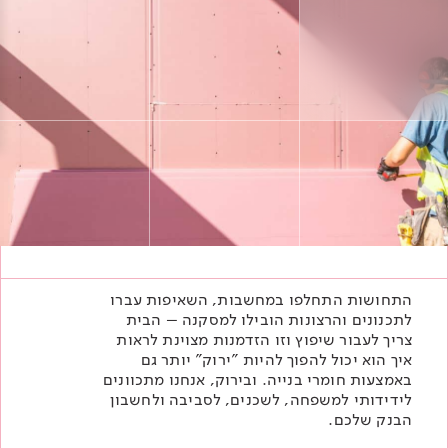
Academy
מדיניות סביבתית
תוכן מקצועי
לכל מוצרי צבע וציפויים
עץ
מדיניות מערכת משולבת ו - ISO
מתכת
אודותינו
רובה
RAL
צור קשר
פתרונות לתעשייה
התחושות התחלפו במחשבות, השאיפות עברו
לתכנונים והרצונות הובילו למסקנה – הבית
צריך לעבור שיפוץ וזו הזדמנות מצוינת לראות
איך הוא יכול להפוך להיות "ירוק" יותר גם
באמצעות חומרי בנייה. ובירוק, אנחנו מתכוונים
לידידותי למשפחה, לשכנים, לסביבה ולחשבון
הבנק שלכם.