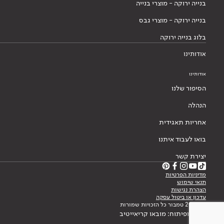
בנייה ירוקה - מוצרי בנייה
בנייה ירוקה - מוצרי גבס
בלוג בנייה ירוקה
אודותינו
אודותינו
הסיפור שלנו
הנהלה
אחריות תאגידית
בואו לעבוד איתנו
יצירת קשר
מדיניות הפרטיות
תנאי שימוש
הצהרת נגישות
עדכון או ביטול עסקה
© 2026 טמבור כל הזכויות שמורות
עיצוב ופיתוח: מובאו קריאייטיב