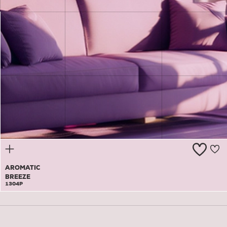
ANGEL
1303P
AROMATIC
BREEZE
1304P