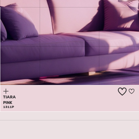
ANGLE
GLOSS
1310P
TIARA
PINK
1311P