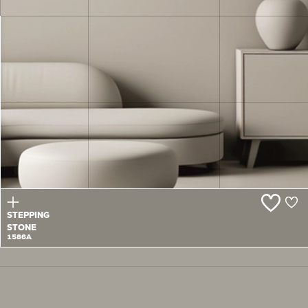
ANOTHER
WAY
1585T
STEPPING
STONE
1586A