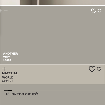
צור קשר
ANOTHER
WAY
1585T
MATERIAL
WORLD
1584P/T
למניפה המלאה