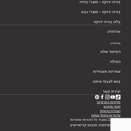
בנייה ירוקה - מוצרי בנייה
בנייה ירוקה - מוצרי גבס
בלוג בנייה ירוקה
אודותינו
אודותינו
הסיפור שלנו
הנהלה
אחריות תאגידית
בואו לעבוד איתנו
יצירת קשר
מדיניות הפרטיות
תנאי שימוש
הצהרת נגישות
עדכון או ביטול עסקה
© 2026 טמבור כל הזכויות שמורות
עיצוב ופיתוח: מובאו קריאייטיב