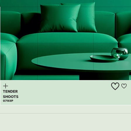
BABY
MINT
0792P
TENDER
SHOOTS
0793P