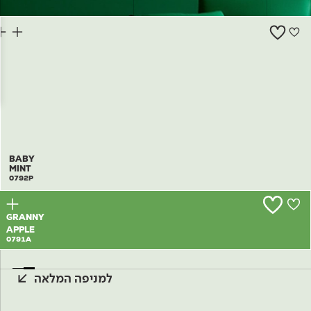
צור קשר
BABY
MINT
0792P
GRANNY
APPLE
0791A
למניפה המלאה