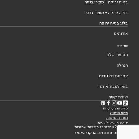
בנייה ירוקה - מוצרי בנייה
בנייה ירוקה - מוצרי גבס
בלוג בנייה ירוקה
אודותינו
אודותינו
הסיפור שלנו
הנהלה
אחריות תאגידית
בואו לעבוד איתנו
יצירת קשר
מדיניות הפרטיות
תנאי שימוש
הצהרת נגישות
עדכון או ביטול עסקה
© 2026 טמבור כל הזכויות שמורות
עיצוב ופיתוח: מובאו קריאייטיב