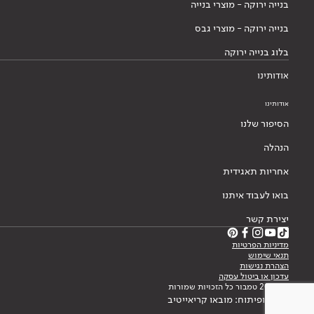
בנייה ירוקה - מוצרי בנייה
בנייה ירוקה - מוצרי גבס
בלוג בנייה ירוקה
אודותינו
אודותינו
הסיפור שלנו
הנהלה
אחריות תאגידית
בואו לעבוד איתנו
יצירת קשר
מדיניות הפרטיות
תנאי שימוש
הצהרת נגישות
עדכון או ביטול עסקה
© 2026 טמבור כל הזכויות שמורות
עיצוב ופיתוח: מובאו קריאייטיב