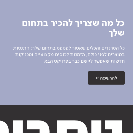
כל מה שצריך להכיר בתחום
שלך
כל הטרנדים והכלים שאסור לפספס בתחום שלך: התנסות
במוצרים לפני כולם, הזמנות לכנסים מקצועיים וטכניקות
חדשות שאפשר ליישם כבר בפרויקט הבא
להרשמה