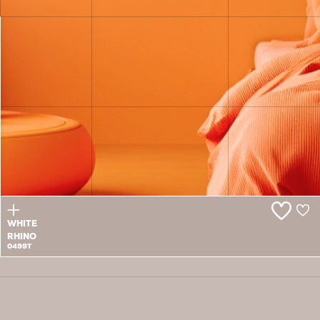
BEIGE
WHIMSY
0498P
WHITE
RHINO
0499T