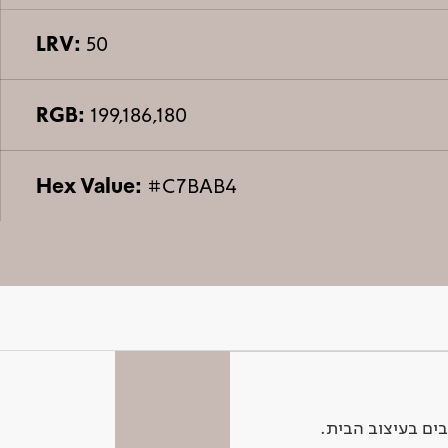
LRV:
50
RGB:
199,186,180
Hex Value:
#C7BAB4
ים בעיצוב הבית.