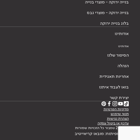
בנייה ירוקה - מוצרי בנייה
בנייה ירוקה - מוצרי גבס
בלוג בנייה ירוקה
אודותינו
אודותינו
הסיפור שלנו
הנהלה
אחריות תאגידית
בואו לעבוד איתנו
יצירת קשר
מדיניות הפרטיות
תנאי שימוש
הצהרת נגישות
עדכון או ביטול עסקה
© 2026 טמבור כל הזכויות שמורות
עיצוב ופיתוח: מובאו קריאייטיב