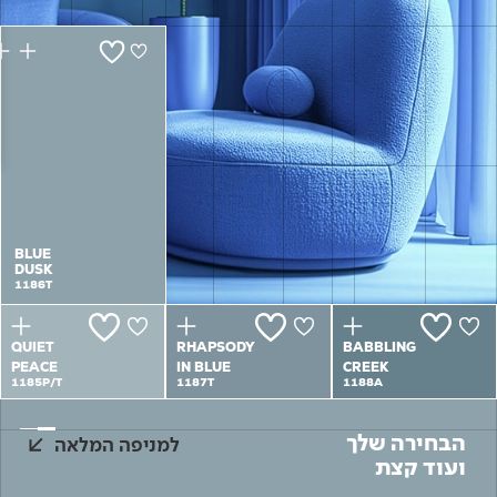
Academy
מדיניות סביבתית
תוכן מקצועי
לכל מוצרי צבע וציפויים
עץ
מדיניות מערכת משולבת ו - ISO
מתכת
אודותינו
רובה
RAL
צור קשר
פתרונות לתעשייה
BLUE
BLUE
DUSK
DUSK
1186T
1186T
QUIET
RHAPSODY
BABBLING
PEACE
IN BLUE
CREEK
1185P/T
1187T
1188A
הבחירה שלך
למניפה המלאה
ועוד קצת