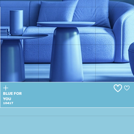
BLUE
WING
1040P/T
BLUE FOR
YOU
1041T