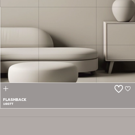
BREATHLESS
1606P/T
FLASHBACK
1607T