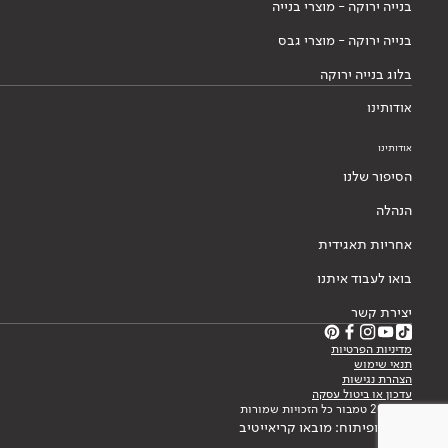
בנייה ירוקה - מוצרי בנייה
בנייה ירוקה - מוצרי גבס
בלוג בנייה ירוקה
אודותינו
אודותינו
הסיפור שלנו
הנהלה
אחריות תאגידית
בואו לעבוד איתנו
יצירת קשר
מדיניות הפרטיות
תנאי שימוש
הצהרת נגישות
עדכון או ביטול עסקה
© 2026 טמבור כל הזכויות שמורות
עיצוב ופיתוח: מובאו קריאייטיב