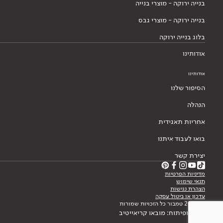
בנייה ירוקה - מוצרי בנייה
בנייה ירוקה - מוצרי גבס
בלוג בנייה ירוקה
אודותינו
אודותינו
הסיפור שלנו
הנהלה
אחריות תאגידית
בואו לעבוד איתנו
יצירת קשר
מדיניות הפרטיות
תנאי שימוש
הצהרת נגישות
עדכון או ביטול עסקה
© 2026 טמבור כל הזכויות שמורות
עיצוב ופיתוח: מובאו קריאייטיב