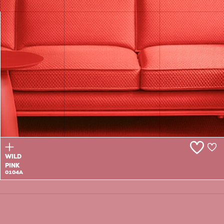
CARNATION
BOUQUET
0103T
WILD
PINK
0104A