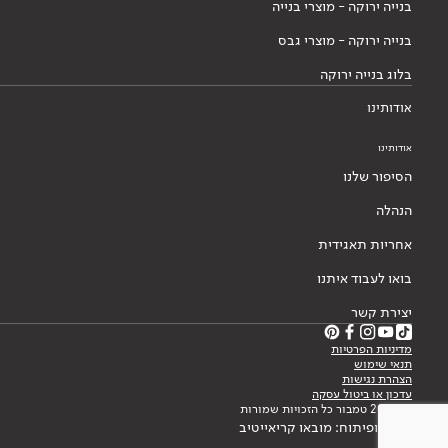
בנייה ירוקה - מוצרי בנייה
בנייה ירוקה - מוצרי גבס
בלוג בנייה ירוקה
אודותינו
אודותינו
הסיפור שלנו
הנהלה
אחריות תאגידית
בואו לעבוד איתנו
יצירת קשר
מדיניות הפרטיות
תנאי שימוש
הצהרת נגישות
עדכון או ביטול עסקה
© 2026 טמבור כל הזכויות שמורות
עיצוב ופיתוח: מובאו קריאייטיב