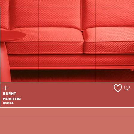
CHAKALAKA
0125A
BURNT
HORIZON
0126A