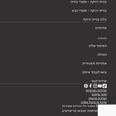
בנייה ירוקה - מוצרי בנייה
בנייה ירוקה - מוצרי גבס
בלוג בנייה ירוקה
אודותינו
אודותינו
הסיפור שלנו
הנהלה
אחריות תאגידית
בואו לעבוד איתנו
יצירת קשר
מדיניות הפרטיות
תנאי שימוש
הצהרת נגישות
עדכון או ביטול עסקה
© 2026 טמבור כל הזכויות שמורות
עיצוב ופיתוח: מובאו קריאייטיב