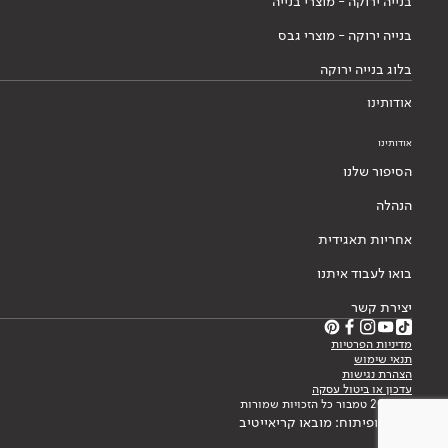
בנייה ירוקה - מוצרי בנייה
בנייה ירוקה - מוצרי גבס
בלוג בנייה ירוקה
אודותינו
אודותינו
הסיפור שלנו
הנהלה
אחריות תאגידית
בואו לעבוד איתנו
יצירת קשר
מדיניות הפרטיות
תנאי שימוש
הצהרת נגישות
עדכון או ביטול עסקה
© 2026 טמבור כל הזכויות שמורות
עיצוב ופיתוח: מובאו קריאייטיב