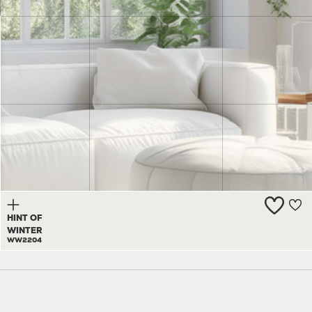
CLEAN
AND
CLEAR
WW2203
HINT OF
WINTER
WW2204