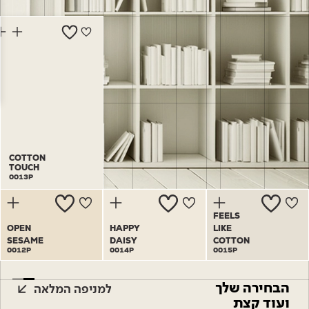
Academy
מדיניות סביבתית
תוכן מקצועי
לכל מוצרי צבע וציפויים
עץ
מדיניות מערכת משולבת ו - ISO
מתכת
אודותינו
רובה
RAL
צור קשר
פתרונות לתעשייה
COTTON
COTTON
TOUCH
TOUCH
0013P
0013P
FEELS
OPEN
HAPPY
LIKE
SESAME
DAISY
COTTON
0012P
0014P
0015P
הבחירה שלך
למניפה המלאה
ועוד קצת