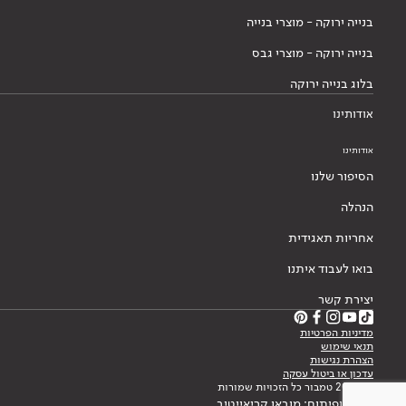
בנייה ירוקה - מוצרי בנייה
בנייה ירוקה - מוצרי גבס
בלוג בנייה ירוקה
אודותינו
אודותינו
הסיפור שלנו
הנהלה
אחריות תאגידית
בואו לעבוד איתנו
יצירת קשר
מדיניות הפרטיות
תנאי שימוש
הצהרת נגישות
עדכון או ביטול עסקה
© 2026 טמבור כל הזכויות שמורות
עיצוב ופיתוח: מובאו קריאייטיב