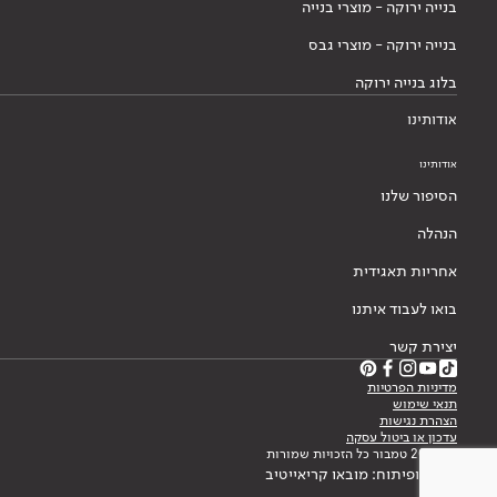
בנייה ירוקה - מוצרי בנייה
בנייה ירוקה - מוצרי גבס
בלוג בנייה ירוקה
אודותינו
אודותינו
הסיפור שלנו
הנהלה
אחריות תאגידית
בואו לעבוד איתנו
יצירת קשר
מדיניות הפרטיות
תנאי שימוש
הצהרת נגישות
עדכון או ביטול עסקה
© 2026 טמבור כל הזכויות שמורות
עיצוב ופיתוח: מובאו קריאייטיב