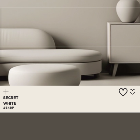
DARING
GREY
1547A
SECRET
WHITE
1548P