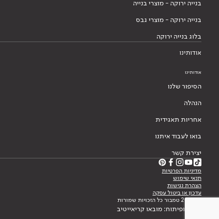
בנייה ירוקה - מוצרי בנייה
בנייה ירוקה - מוצרי גבס
בלוג בנייה ירוקה
אודותינו
אודותינו
הסיפור שלנו
הנהלה
אחריות תאגידית
בואו לעבוד איתנו
יצירת קשר
מדיניות הפרטיות
תנאי שימוש
הצהרת נגישות
עדכון או ביטול עסקה
© 2026 טמבור כל הזכויות שמורות
עיצוב ופיתוח: מובאו קריאייטיב