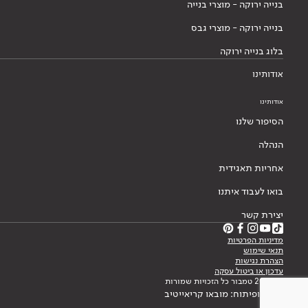
בנייה ירוקה - מוצרי בנייה
בנייה ירוקה - מוצרי גבס
בלוג בנייה ירוקה
אודותינו
אודותינו
הסיפור שלנו
הנהלה
אחריות תאגידית
בואו לעבוד איתנו
יצירת קשר
מדיניות הפרטיות
תנאי שימוש
הצהרת נגישות
עדכון או ביטול עסקה
© 2026 טמבור כל הזכויות שמורות
עיצוב ופיתוח: מובאו קריאייטיב