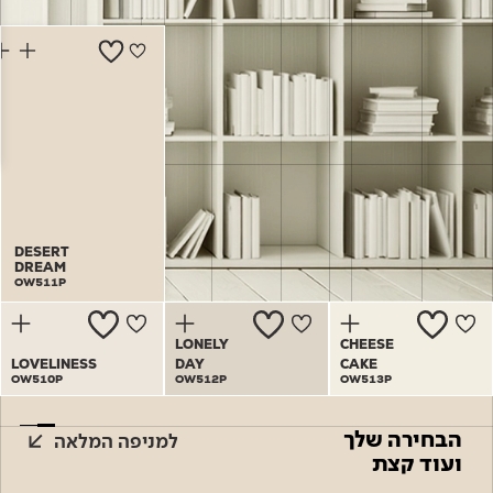
Academy
מדיניות סביבתית
תוכן מקצועי
לכל מוצרי צבע וציפויים
עץ
מדיניות מערכת משולבת ו - ISO
מתכת
אודותינו
רובה
RAL
צור קשר
פתרונות לתעשייה
DESERT
DESERT
DREAM
DREAM
OW511P
OW511P
LONELY
CHEESE
LOVELINESS
DAY
CAKE
OW510P
OW512P
OW513P
הבחירה שלך
למניפה המלאה
ועוד קצת