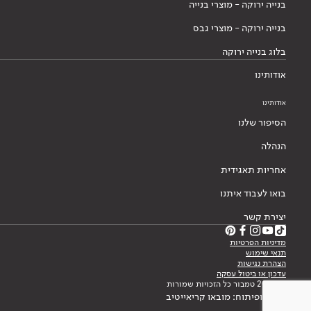
בנייה ירוקה - מוצרי בנייה
בנייה ירוקה - מוצרי גבס
בלוג בנייה ירוקה
אודותינו
אודותינו
הסיפור שלנו
הנהלה
אחריות תאגידית
בואו לעבוד איתנו
יצירת קשר
מדיניות הפרטיות
תנאי שימוש
הצהרת נגישות
עדכון או ביטול עסקה
© 2026 טמבור כל הזכויות שמורות
עיצוב ופיתוח: מובאו קריאייטיב