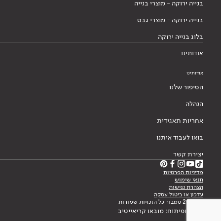
בנייה ירוקה - מוצרי בנייה
בנייה ירוקה - מוצרי גבס
בלוג בנייה ירוקה
אודותינו
אודותינו
הסיפור שלנו
הנהלה
אחריות תאגידית
בואו לעבוד איתנו
יצירת קשר
מדיניות הפרטיות
תנאי שימוש
הצהרת נגישות
עדכון או ביטול עסקה
© 2026 טמבור כל הזכויות שמורות
עיצוב ופיתוח: מובאו קריאייטיב